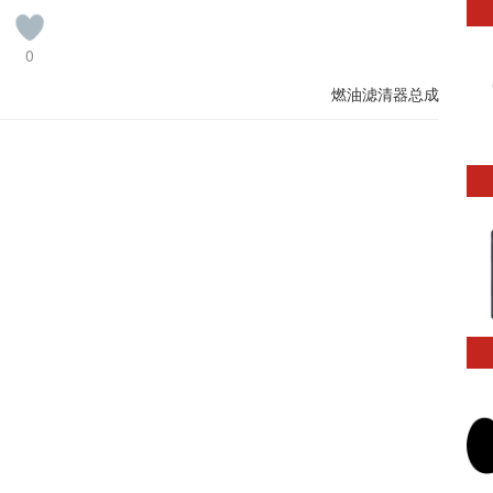
0
燃油滤清器总成