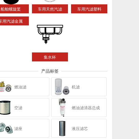
船舶螺旋桨
车用天然汽滤
车用汽滤塑料
车用汽滤金属
集水杯
产品标签
燃油滤
机滤
空滤
燃油滤清器总成
滤座
液压滤芯