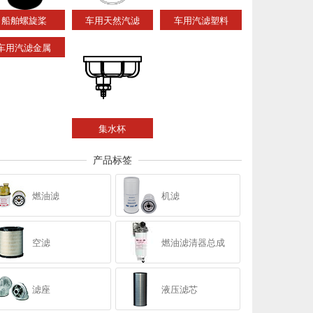
船舶螺旋桨
车用天然汽滤
车用汽滤塑料
车用汽滤金属
集水杯
产品标签
燃油滤
机滤
空滤
燃油滤清器总成
滤座
液压滤芯