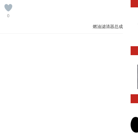
0
燃油滤清器总成