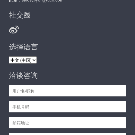
社交圈
选择语言
选
择
语
洽谈咨询
言