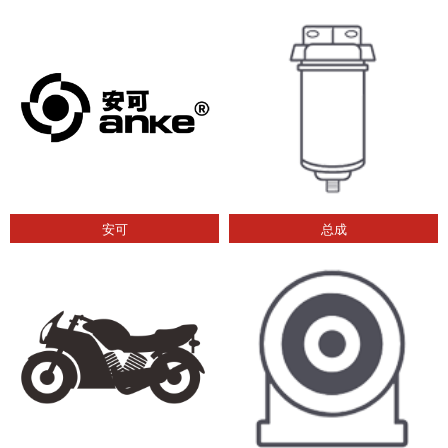
安可
总成