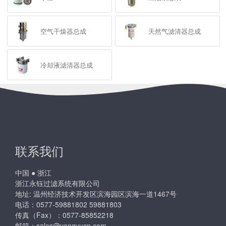
空气干燥器总成
天然气滤清器总成
冷却液滤清器总成
联系我们
中国 ● 浙江
浙江永钰过滤系统有限公司
地址: 温州经济技术开发区滨海园区滨海一道1467号
电话：0577-59881802 59881803
传真（Fax）：0577-85852218
邮箱：
sales@yongyucn.com