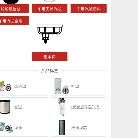
船舶螺旋桨
车用天然汽滤
车用汽滤塑料
车用汽滤金属
集水杯
产品标签
燃油滤
机滤
空滤
燃油滤清器总成
滤座
液压滤芯