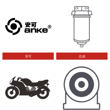
安可
总成