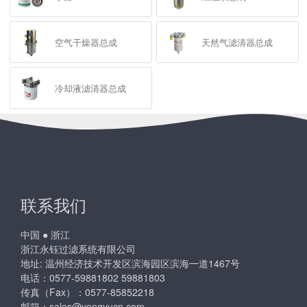
空气干燥器总成
天然气滤清器总成
冷却液滤清器总成
联系我们
中国 ● 浙江
浙江永钰过滤系统有限公司
地址: 温州经济技术开发区滨海园区滨海一道1467号
电话：0577-59881802 59881803
传真（Fax）：0577-85852218
邮箱：
sales@yongyucn.com