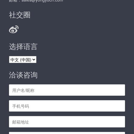
社交圈
选择语言
选
择
语
洽谈咨询
言