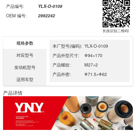
产品编号:
YLX-O-0109
OEM 编号:
2992242
长按识别二维码!
规格参数
本厂型号(编码):
YLX-O-0109
对应型号
产品外型尺寸:
Φ94×170
产品螺纹:
M27×2
发动机型号
产品外密:
Φ71.5×Φ62
适用车型
产品详情