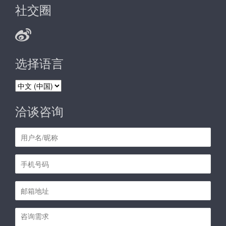
社交圈
选择语言
选
择
语
洽谈咨询
言