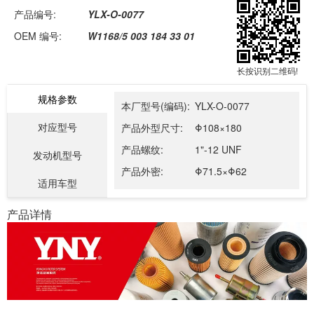
产品编号:
YLX-O-0077
OEM 编号:
W1168/5 003 184 33 01
长按识别二维码!
规格参数
本厂型号(编码):
YLX-O-0077
对应型号
产品外型尺寸:
Φ108×180
产品螺纹:
1"-12 UNF
发动机型号
产品外密:
Φ71.5×Φ62
适用车型
产品详情