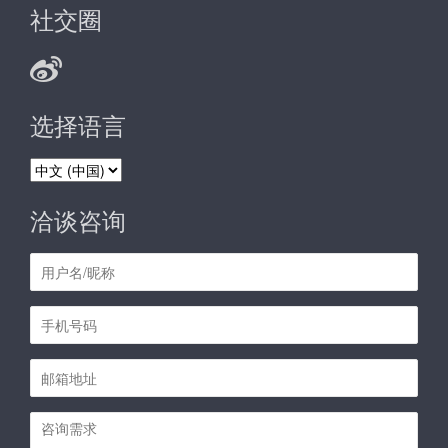
社交圈
选择语言
选
择
语
洽谈咨询
言