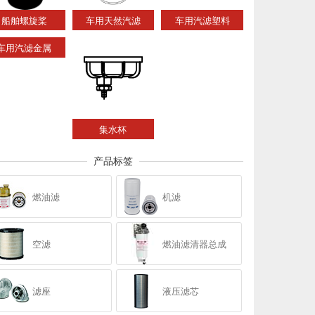
船舶螺旋桨
车用天然汽滤
车用汽滤塑料
车用汽滤金属
集水杯
产品标签
燃油滤
机滤
空滤
燃油滤清器总成
滤座
液压滤芯