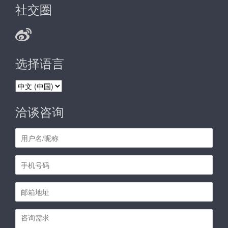
社交圈
选择语言
选
择
语
洽谈咨询
言