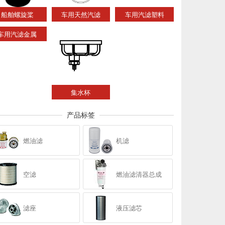
船舶螺旋桨
车用天然汽滤
车用汽滤塑料
车用汽滤金属
集水杯
产品标签
燃油滤
机滤
空滤
燃油滤清器总成
滤座
液压滤芯