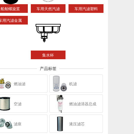
船舶螺旋桨
车用天然汽滤
车用汽滤塑料
车用汽滤金属
集水杯
产品标签
燃油滤
机滤
空滤
燃油滤清器总成
滤座
液压滤芯