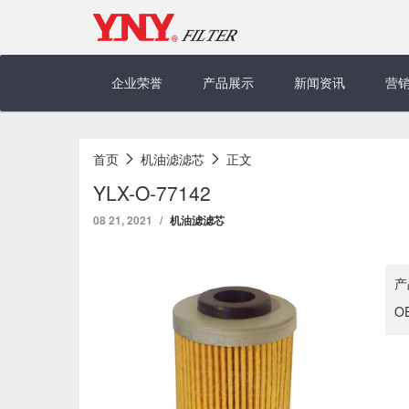
Skip
to
content
企业荣誉
产品展示
新闻资讯
营
首页
机油滤滤芯
正文
YLX-O-77142
08 21, 2021
机油滤滤芯
产
O