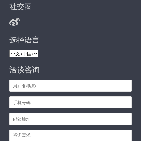
社交圈
选择语言
选
择
语
洽谈咨询
言