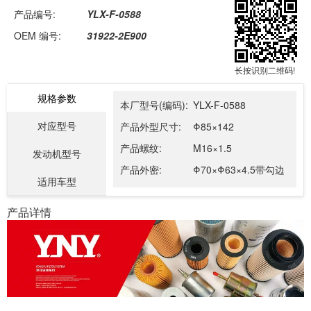
产品编号:
YLX-F-0588
OEM 编号:
31922-2E900
长按识别二维码!
规格参数
本厂型号(编码):
YLX-F-0588
对应型号
产品外型尺寸:
Φ85×142
产品螺纹:
M16×1.5
发动机型号
产品外密:
Φ70×Φ63×4.5带勾边
适用车型
产品详情