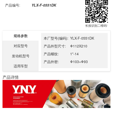
产品编号:
YLX-F-0551DK
长按识别二维码!
规格参数
本厂型号(编码):
YLX-F-0551DK
对应型号
产品外型尺寸:
Φ112X210
产品螺纹:
1"-14
发动机型号
产品外密:
Φ103×Φ93
适用车型
产品详情