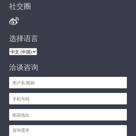
社交圈
选择语言
选
择
语
洽谈咨询
言