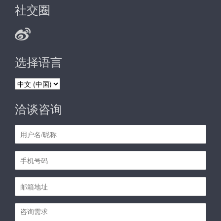
社交圈
选择语言
选
择
语
洽谈咨询
言