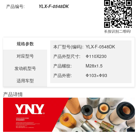
产品编号:
YLX-F-0548DK
长按识别二维码!
规格参数
本厂型号(编码):
YLX-F-0548DK
对应型号
产品外型尺寸:
Φ110X230
产品螺纹:
M28x1.5
发动机型号
产品外密:
Φ103×Φ93
适用车型
产品详情