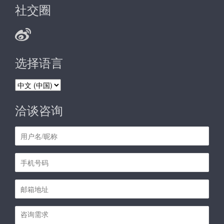
社交圈
选择语言
选
择
语
洽谈咨询
言