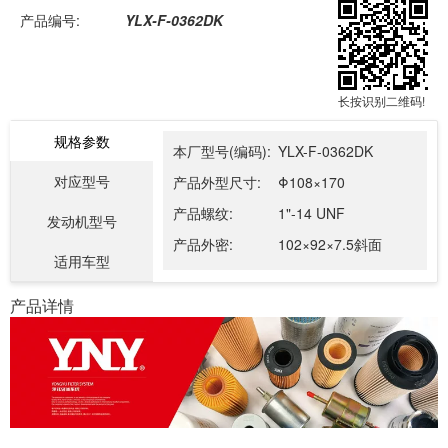
产品编号:
YLX-F-0362DK
长按识别二维码!
规格参数
本厂型号(编码):
YLX-F-0362DK
对应型号
产品外型尺寸:
Φ108×170
产品螺纹:
1"-14 UNF
发动机型号
产品外密:
102×92×7.5斜面
适用车型
产品详情