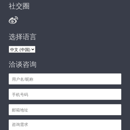
社交圈
选择语言
选
择
语
洽谈咨询
言