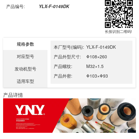
产品编号:
YLX-F-0149DK
长按识别二维码!
规格参数
本厂型号(编码):
YLX-F-0149DK
对应型号
产品外型尺寸:
Φ108×260
产品螺纹:
M32×1.5
发动机型号
产品外密:
Φ103×Φ93
适用车型
产品详情