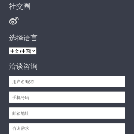
社交圈
选择语言
选
择
语
洽谈咨询
言