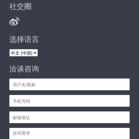
社交圈
选择语言
选
择
语
洽谈咨询
言