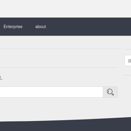
Enterprise
about
吧。